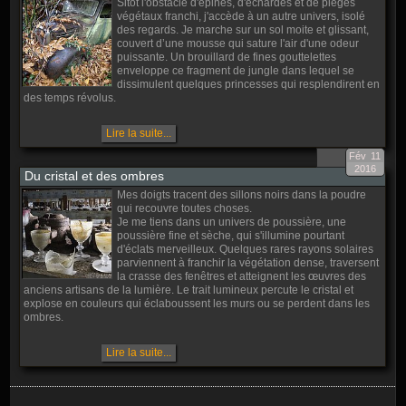
Sitôt l'obstacle d'épines, d'échardes et de pièges
végétaux franchi, j'accède à un autre univers, isolé
des regards. Je marche sur un sol moite et glissant,
couvert d’une mousse qui sature l'air d'une odeur
puissante. Un brouillard de fines gouttelettes
enveloppe ce fragment de jungle dans lequel se
dissimulent quelques princesses qui resplendirent en
des temps révolus.
Lire la suite...
Fév
11
2016
Du cristal et des ombres
Mes doigts tracent des sillons noirs dans la poudre
qui recouvre toutes choses.
Je me tiens dans un univers de poussière, une
poussière fine et sèche, qui s'illumine pourtant
d'éclats merveilleux. Quelques rares rayons solaires
parviennent à franchir la végétation dense, traversent
la crasse des fenêtres et atteignent les œuvres des
anciens artisans de la lumière. Le trait lumineux percute le cristal et
explose en couleurs qui éclaboussent les murs ou se perdent dans les
ombres.
Lire la suite...