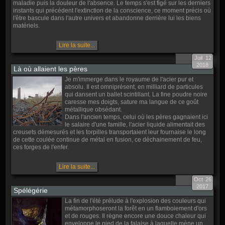
maladie puis la douleur de l'absence. Le temps s'est figé sur les derniers
instants qui précédent l'extinction de la conscience, ce moment précis où
l'être bascule dans l'autre univers et abandonne derrière lui les biens
matériels.
Lire la suite...
Juil
12
2018
Là où allaient les pères
Je m'immerge dans le royaume de l'acier pur et
absolu. Il est omniprésent, en milliard de particules
qui dansent un ballet scintillant. La fine poudre noire
caresse mes doigts, sature ma langue de ce goût
métallique obsédant.
Dans l'ancien temps, celui où les pères gagnaient ici
le salaire d'une famille, l'acier liquide alimentait des
creusets démesurés et les torpilles transportaient leur fournaise le long
de cette coulée continue de métal en fusion, ce déchainement de feu,
ces forges de l'enfer.
Lire la suite...
Oct
26
2017
Spélégérie
La fin de l'été prélude à l'explosion des couleurs qui
métamorphoseront la forêt en un flamboiement d'ors
et de rouges. Il règne encore une douce chaleur qui
enveloppe le pied de la falaise à laquelle mène un