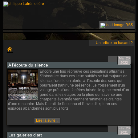
RSS
Un article au hasard ?
Mai
20
2022
A l'écoute du silence
Encore une fois j'éprouve ces sensations attirantes.
S'introduire dans ces lieux oubliés se fait toujours en
silence, l'oreille en alerte, à l'écoute des sons qui
pourraient trahir une présence. Le froissement d'un
voilage prés d'une fenêtres brisée, le grincement d'un
gond dans les étages ou la pluie qui traverse une
charpente éventrée viennent ranimer les craintes
d'une rencontre. Mais l'attrait de l'inconnu et l'envie d'explorer ces
espaces abandonnés sont plus forts.
Lire la suite...
Fév
20
2021
Les galeries d'art