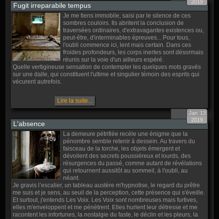
2019
Fugit irreparabile tempus
Je me tiens immobile, saisi par le silence de ces
sombres couloirs. Ils abritent la conclusion de
traversées ordinaires, d'extravagantes existences ou,
peut-être, d'interminables épreuves... Pour tous,
l'oubli commence ici, lent mais certain. Dans ces
froides profondeurs, les corps inertes sont désormais
réunis sur la voie d'un ailleurs espéré.
Quelle vertigineuse sensation de contempler les quelques mots gravés
sur une dalle, qui constituent l'ultime et singulier témoin des esprits qui
vécurent autrefois.
Lire la suite...
Jan
13
2019
L'absence
La demeure pétrifiée recèle une énigme que la
pénombre semble retenir à dessein. Au travers du
faisceau de la torche, les objets émergent et
dévoilent des secrets poussiéreux et lourds, des
résurgences du passé, comme autant de révélations
qui retournent aussitôt au sommeil, à l'oubli, au
néant.
Je gravis l’escalier, un tableau austère m'hypnotise, le regard du prêtre
me suis et je sens, au seuil de la perception, cette présence qui s'éveille.
Et surtout, j'entends Les Voix. Les Voix sont nombreuses mais furtives,
elles m'enveloppent et me pénètrent. Elles hurlent leur détresse et me
racontent les infortunes, la nostalgie du faste, le déclin et les pleurs, la