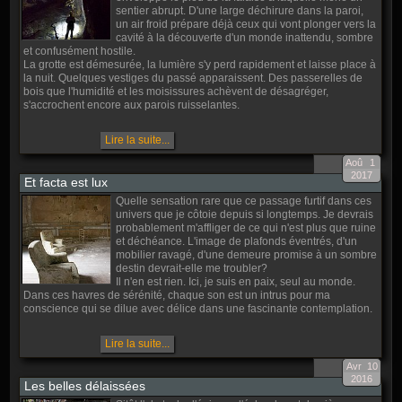
sentier abrupt. D'une large déchirure dans la paroi,
un air froid prépare déjà ceux qui vont plonger vers la
cavité à la découverte d'un monde inattendu, sombre
et confusément hostile.
La grotte est démesurée, la lumière s'y perd rapidement et laisse place à
la nuit. Quelques vestiges du passé apparaissent. Des passerelles de
bois que l'humidité et les moisissures achèvent de désagréger,
s'accrochent encore aux parois ruisselantes.
Lire la suite...
Aoû
1
2017
Et facta est lux
Quelle sensation rare que ce passage furtif dans ces
univers que je côtoie depuis si longtemps. Je devrais
probablement m'affliger de ce qui n'est plus que ruine
et déchéance. L'image de plafonds éventrés, d'un
mobilier ravagé, d'une demeure promise à un sombre
destin devrait-elle me troubler?
Il n'en est rien. Ici, je suis en paix, seul au monde.
Dans ces havres de sérénité, chaque son est un intrus pour ma
conscience qui se dilue avec délice dans une fascinante contemplation.
Lire la suite...
Avr
10
2016
Les belles délaissées