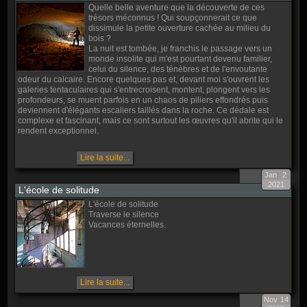
Quelle belle aventure que la découverte de ces
trésors méconnus ! Qui soupçonnerait ce que
dissimule la petite ouverture cachée au milieu du
bois ?
La nuit est tombée, je franchis le passage vers un
monde insolite qui m'est pourtant devenu familier,
celui du silence, des ténèbres et de l'envoutante
odeur du calcaire. Encore quelques pas et, devant moi s'ouvrent les
galeries tentaculaires qui s'entrecroisent, montent, plongent vers les
profondeurs, se muent parfois en un chaos de piliers effondrés puis
deviennent d'élégants escaliers taillés dans la roche. Ce dédale est
complexe et fascinant, mais ce sont surtout les œuvres qu'il abrite qui le
rendent exceptionnel.
Lire la suite...
Jan
2
2021
L'école de solitude
L'école de solitude
Traverse le silence
Vacances éternelles.
Lire la suite...
Nov
14