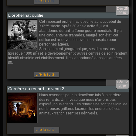
Lire la suite...
Déc
25
2010
L'orphelinat oublié
Cet imposant orphelinat fut édifié au tout début du
ème
XX
siècle. Après 30 ans d'activité, il est
abandonné durant la 2eme guerre mondiale. Il y a
une cinquantaine d'années, malgré son état, cet
édifice est ré-ouvert et devient un hospice pour
personnes âgées.
Son isolement géographique, ses dimensions
2
(presque 4000 m
) et le développement d'autres centres de soin rendent
bientôt obsolète cet établissement. Il est abandonné dans les années
80.
Lire la suite...
Déc
12
2010
Carrière du renard - niveau 2
Nous revenons pour la deuxième fois à la carrière
des renards. Un niveau que nous n'avions pas
exploré, nous attend. Les renards ne sont pas loin, de
nombreuses griffures lacèrent les endroits où ces
animaux franchissent les dénivelés.
Lire la suite...