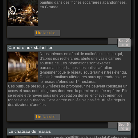
painting dans des friches et carrières abandonnées,
en Gironde.
Lire la suite...
Sep
21
2010
Carrière aux stalactites
Nous arrivons en début de matinée sur le lieu qui,
d'après nos recherches, abrite une vaste carrière
souterraine. Les informations sont exactes:
parsemant les champs, des puits d'aération
témoignent que le réseau souterrain est très étendu.
Des informations ultérieures nous apprendrons que
le réseau s'étend sur 14 hectares.
Ces puits, de presque 5 mètres de profondeur, ne peuvent constituer un
accès et nous nous dirigeons donc vers la première entrée repérée. Elle
se révèle être noyée sous une végétation dense, enchevêtrement de
ronces et de buissons. Cette entrée oubliée n'a pas été utilisée depuis
des dizaines d'années.
Lire la suite...
Sep
5
2010
Le château du marais
ème
Ce château du XVIII
siècle est la clef d'entrée d'un