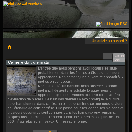
RSS
Un article au hasard ?
Jan
16
2011
Carrière du trois-mats
L'entrée que nous pensons avoir localisé se situe
probablement dans les fourrés prêts desquels nous
approchons. Rapidement, une ouverture apparaît à 6
mètres en contrebas.
Non loin de là, un habitant nous observe. D'abord
méfiant, il devient vite volubile lorsque nous lui
apprenons que nous venons explorer cette carrière
d'extraction de pierres. Il est un des derniers à avoir pratiqué la culture
des champignons dans ce réseau et nous confirme ce que nous savions
de l'étendue de cette carrière. Elle passe sous les vignes, les maisons et
plusieurs ouvertures sont connues dans les hameaux environnants.
D'après nos informations, l'endroit aurait une superficie de plus de 180
2
000 m
sur plusieurs niveaux. Un réseau énorme.