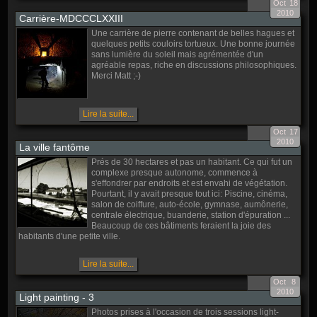
Oct
18
2010
Carrière-MDCCCLXXIII
Une carrière de pierre contenant de belles hagues et
quelques petits couloirs tortueux. Une bonne journée
sans lumière du soleil mais agrémentée d'un
agréable repas, riche en discussions philosophiques.
Merci Matt ;-)
Lire la suite...
Oct
17
2010
La ville fantôme
Prés de 30 hectares et pas un habitant. Ce qui fut un
complexe presque autonome, commence à
s'effondrer par endroits et est envahi de végétation.
Pourtant, il y avait presque tout ici: Piscine, cinéma,
salon de coiffure, auto-école, gymnase, aumônerie,
centrale électrique, buanderie, station d'épuration ...
Beaucoup de ces bâtiments feraient la joie des
habitants d'une petite ville.
Lire la suite...
Oct
8
2010
Light painting - 3
Photos prises à l'occasion de trois sessions light-