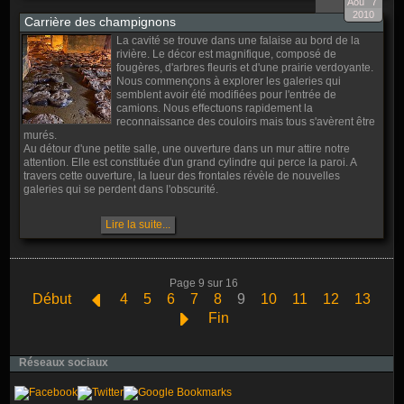
Aoû
7
2010
Carrière des champignons
La cavité se trouve dans une falaise au bord de la
rivière. Le décor est magnifique, composé de
fougères, d'arbres fleuris et d'une prairie verdoyante.
Nous commençons à explorer les galeries qui
semblent avoir été modifiées pour l'entrée de
camions. Nous effectuons rapidement la
reconnaissance des couloirs mais tous s'avèrent être
murés.
Au détour d'une petite salle, une ouverture dans un mur attire notre
attention. Elle est constituée d'un grand cylindre qui perce la paroi. A
travers cette ouverture, la lueur des frontales révèle de nouvelles
galeries qui se perdent dans l'obscurité.
Lire la suite...
Page 9 sur 16
Début
4
5
6
7
8
9
10
11
12
13
Fin
Réseaux sociaux