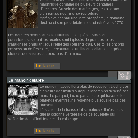
magnifique domaine de plusieurs centaines
d'hectares. Au sein des marécages, les oiseaux
viennent se nourrir et se reproduire.
Après avoir connu une forte prospérité, le domaine
déclina et son propriétaire mourut ruiné vers 1770.
Les derniers rayons du soleil illuminent les pièces vides et
poussiéreuses, dont les recoins sont tapissés de grandes toiles
d'araignées ondulant sous l'effet des courants d'air. Ces toiles ont pris
possession de l'escalier, le recouvrant d'un linceul collant qui agrège
plumes, poussières et déjections d'animaux.
Lire la suite...
Aoû
8
2010
Le manoir délabré
Le manoir n'accueillera plus de réception. L'écho des
clameurs des invités a depuis longtemps déserté ses
murs. Le parquet, taché par la pluie qui traverse les
plafonds éventrés, ne résonne plus sous le pas des
danseurs.
L'escalier de la bâtisse fut somptueux. Il n'est plus
que la colonne vertébrale de ce squelette qui
s'effondre dans l'indifférence du voisinage.
Lire la suite...