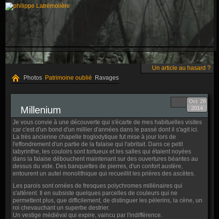
Un article au hasard ?
Photos
Patrimoine oublié
Ravages
Oct
28
Millenium
2014
Je vous convie à une découverte qui s'écarte de mes habituelles visites
car c'est d'un bond d'un millier d'années dans le passé dont il s'agit ici.
La très ancienne chapelle troglodytique fut mise à jour lors de
l'effondrement d'un partie de la falaise qui l'abritait. Dans ce petit
labyrinthe, les couloirs sont tortueux et les salles qui étaient noyées
dans la falaise débouchent maintenant sur des ouvertures béantes au
dessus du vide. Des banquettes de pierres, d'un confort austère,
entourent un autel monolithique qui recueillit les prières des ascètes.
Les parois sont ornées de fresques polychromes millénaires qui
s'altèrent. Il en subsiste quelques parcelles de couleurs qui ne
permettent plus, que difficilement, de distinguer les pèlerins, la cène, un
roi chevauchant un superbe destrier.
Un vestige médiéval qui expire, vaincu par l'indifférence.