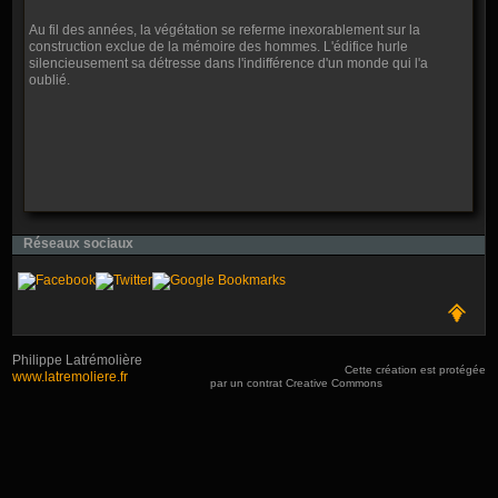
Au fil des années, la végétation se referme inexorablement sur la
construction exclue de la mémoire des hommes. L'édifice hurle
silencieusement sa détresse dans l'indifférence d'un monde qui l'a
oublié.
Réseaux sociaux
Philippe Latrémolière
Cette création est protégée
www.latremoliere.fr
par un contrat Creative Commons