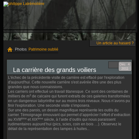
Un article au hasard ?
Photos
Patrimoine oublié
Déc
4
La carrière des grands voiliers
2011
L'échec de la précédente visite de carrière est effacé par l'exploration
d'aujourd'hui. Cette nouvelle carrière s'est avérée être une des plus
grandes que nous connaissions.
Les carriers ont effectué un travail titanesque. Ce sont des centaines de
3
milliers de m
de calcaire qui furent extraits de ces galeries transformées
en un dangereux labyrinthe sur au moins trois niveaux. Nous n’avons pu
finir l'exploration. Une seconde visite s’imposera.
Sur une des parois, un dessin magnifique représente les outils du
carrier. Témoignage émouvant qui permet d’apprécier l’effort d’extraction
ème
ème
au XVIII
et XIX
siècle, à l’aide d’outils qui nous paraissent
rudimentaires aujourd’hui (pics, scies, coin en bois …). Observez le
détail de la représentation des lampes à huiles...