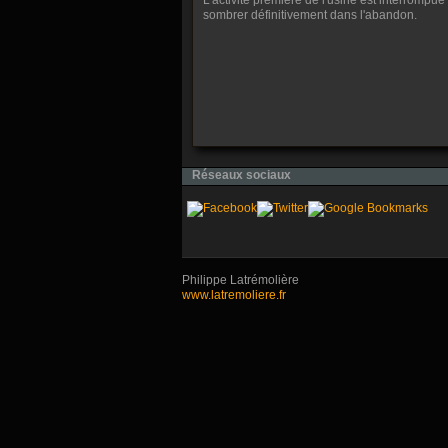
L'activité première de l'usine est interrompue 
sombrer définitivement dans l'abandon.
Réseaux sociaux
Philippe Latrémolière
www.latremoliere.fr