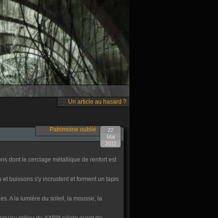
Un article au hasard ?
Patrimoine oublié
22
Mai
2011
s dont le cerclage métallique de renfort est
et buissons s'y incrustent et forment un tapis
. A la lumière du soleil, la mousse, la
ème