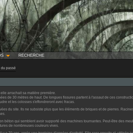
OS
RECHERCHE
 du passé
e elle arrachait sa matière première.
s de 30 mètres de haut. De longues fissures partent à l'assaut de ces construction
dre et les colosses s'effondreront avec fracas.
s du site. Ils ne subsiste plus que les éléments de briques et de pierres. Racines 
ses.
 en béton qui semblent avoir supporté des machines tournantes. Peut-être des meules
uctures de nombreuses couleurs vives.