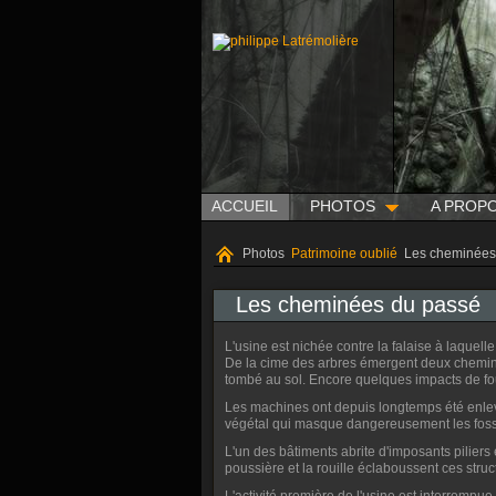
ACCUEIL
PHOTOS
A PROP
Photos
Patrimoine oublié
Les cheminées
Les cheminées du passé
L'usine est nichée contre la falaise à laquell
De la cime des arbres émergent deux cheminée
tombé au sol. Encore quelques impacts de fou
Les machines ont depuis longtemps été enlevée
végétal qui masque dangereusement les fos
L'un des bâtiments abrite d'imposants piliers
poussière et la rouille éclaboussent ces str