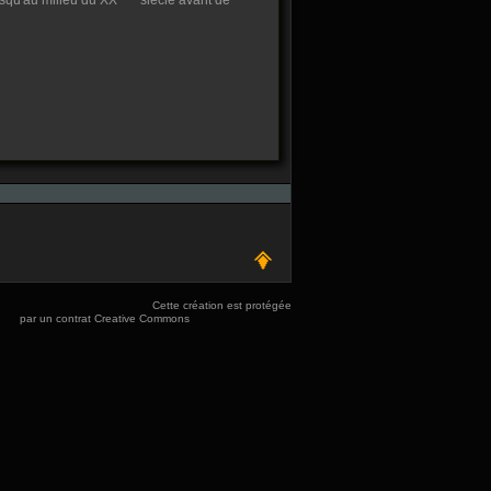
jusqu'au milieu du XX
siècle avant de
Cette création est protégée
par un contrat Creative Commons